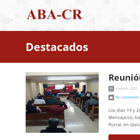
Destacados
Reunió
6 marzo, 2022
No Comments
Los días 19 y 2
Mensajeros, baj
Purral, en Goic